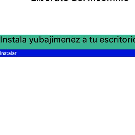
Instala yubajimenez a tu escritori
Instalar