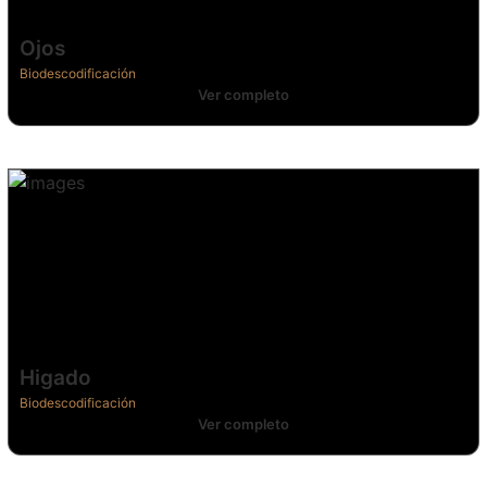
Ojos
Biodescodificación
Ver completo
Higado
Biodescodificación
Ver completo