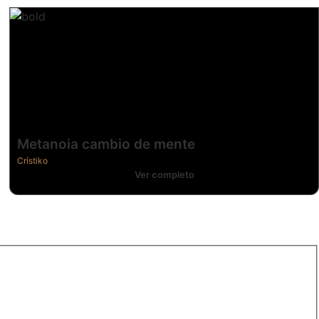
Metanoia cambio de mente
Crístiko
Ver completo