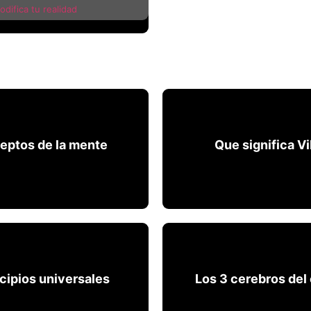
difica tu realidad
eptos de la mente
Que significa Vi
eptos de la mente
Que significa Vi
ncipios universales
Los 3 cerebros del
ncipios universales
Los 3 cerebros del