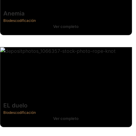
Anemia
Biodescodificación
Ver completo
EL duelo
Biodescodificación
Ver completo