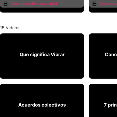
Como se codifica tu realidad
Como se co
15
Videos
Que significa Vibrar
Conc
Conc
aclaraciones sobre el tema.
Conoceremos el concepto de Vibración, y algunas
Que significa Vibrar
Acuerdos colectivos
7 pri
Acuerdos colectivos
7 pri