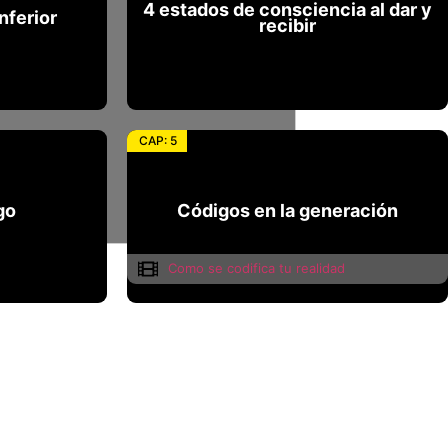
4 estados de consciencia al dar y
nferior
recibir
recibir
nferior
4 estados de consciencia al dar y
CAP: 5
go
Códigos en la generación
go
Códigos en la generación
Como se codifica tu realidad