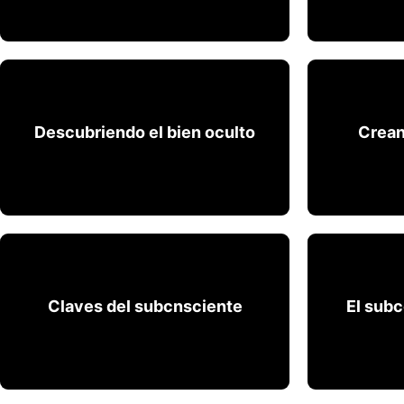
Descubriendo el bien oculto
Crean
Descubriendo el bien oculto
Crean
Claves del subcnsciente
El subc
Claves del subcnsciente
El sub