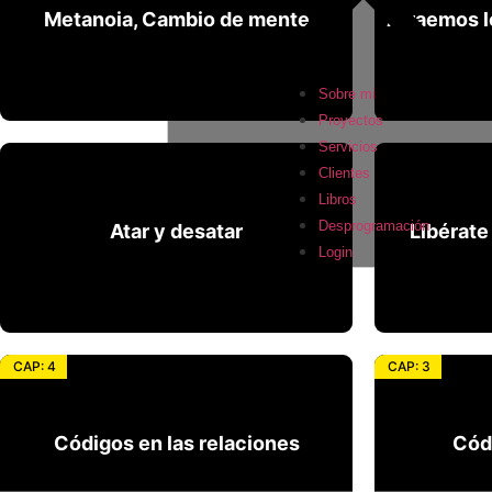
Metanoia, Cambio de mente
Atraemos l
Metanoia, Cambio de mente
Atraemos l
Sobre mi
Proyectos
Servicios
Clientes
Libros
Desprogramación
Atar y desatar
Libérate
Atar y desatar
Libérate
Login
CAP: 4
CAP: 3
Códigos en las relaciones
Códi
Códigos en las relaciones
Cód