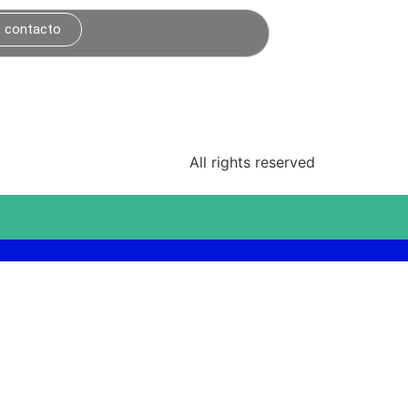
contacto
All rights reserved