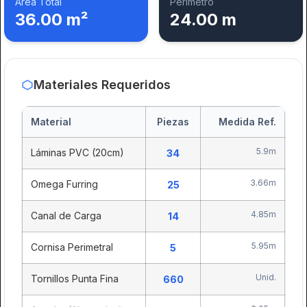
Área Total
Perímetro
36.00 m²
24.00 m
Materiales Requeridos
Material
Piezas
Medida Ref.
5.9m
Láminas PVC (20cm)
34
3.66m
Omega Furring
25
4.85m
Canal de Carga
14
×
Esquema Estructural
5.95m
Cornisa Perimetral
5
Unid.
Tornillos Punta Fina
660
Descripción de Componentes: