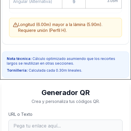
3.05m
Angular (Alternativa)
9
Angular:
Perfil perimetral que va fijado a todo el
contorno de la pared.
Canal de Carga:
Estructura principal que soporta
el peso (colocación recomendada cada 1.20m).
Longitud (6.00m) mayor a la lámina (5.90m).
Omega (Furring):
Perfil secundario donde se
Requiere unión (Perfil H).
atornilla directamente la tablilla de PVC.
Nota: Las Omegas deben instalarse siempre perpendiculares a
la dirección de las láminas de PVC.
Nota técnica:
Cálculo optimizado asumiendo que los recortes
Cerrar
largos se reutilizan en otras secciones.
Tornillería:
Calculada cada 0.30m lineales.
Generador QR
Crea y personaliza tus códigos QR.
URL o Texto