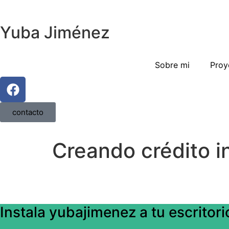
Yuba Jiménez
Sobre mi
Proy
contacto
Creando crédito i
Instala yubajimenez a tu escritori