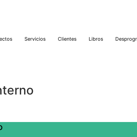
ectos
Servicios
Clientes
Libros
Desprog
nterno
o