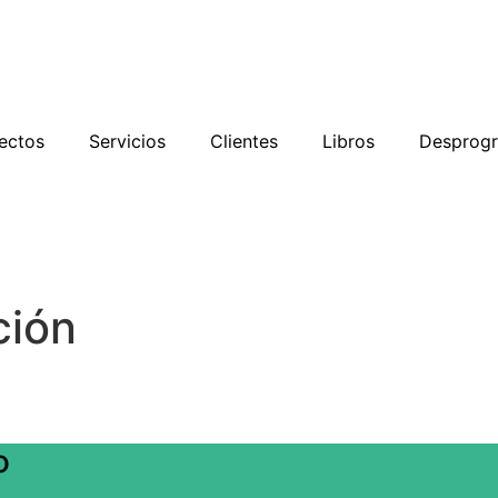
ectos
Servicios
Clientes
Libros
Desprog
ción
o