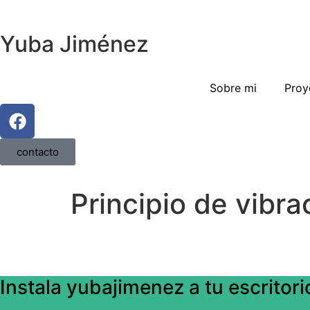
Yuba Jiménez
Sobre mi
Proy
contacto
Principio de vibra
Instala yubajimenez a tu escritori