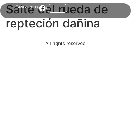
Salte del rueda de
Yuba Jiménez
contacto
repteción dañina
All rights reserved