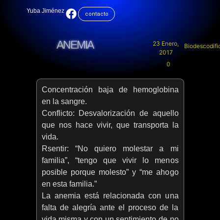
Yuba Jiménez
contacto
ANEMIA
23 Enero,
Biodescodifi
2017
0
Concentración baja de hemoglobina
en la sangre.
Conflicto: Desvalorización de aquello
que nos hace vivir, que transporta la
vida.
Rsentir: “No quiero molestar a mi
familia”, “tengo que vivir lo menos
posible porque molesto” y “me ahogo
en esta familia.”
La anemia está relacionada con una
falta de alegría ante el proceso de la
vida misma y con un sentimiento de no