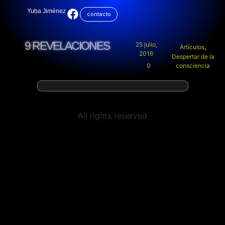
Yuba Jiménez
contacto
9 REVELACIONES
25 julio,
,
Artículos
2016
Despertar de la
0
consciencia
All rights reserved