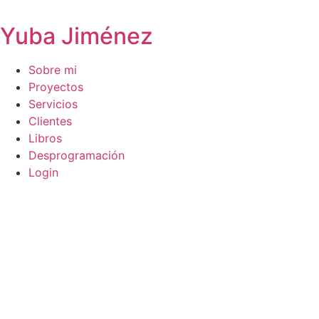
Omitir
e
Yuba Jiménez
ir
al
Sobre mi
contenido
Proyectos
Servicios
Clientes
Libros
Desprogramación
Login