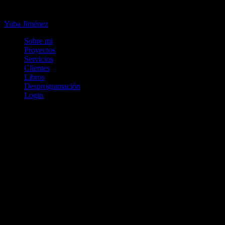
Omitir
e
Yuba Jiménez
ir
al
Sobre mi
contenido
Proyectos
Servicios
Clientes
Libros
Desprogramación
Login