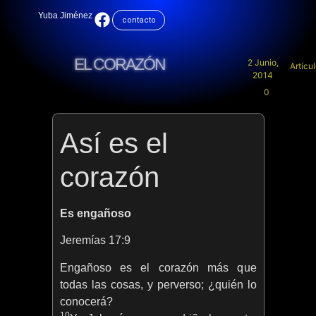
Yuba Jiménez
contacto
EL CORAZÓN
2 Junio,
Artícu
2014
0
Así es el
corazón
Es engañoso
Jeremías 17:9
Engañoso es el corazón más que
todas las cosas, y perverso; ¿quién lo
conocerá?
10