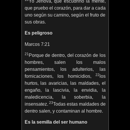
Yo Jehová, que escudriño la mente,
que pruebo el corazón, para dar a cada
uno según su camino, según el fruto de
sus obras.
Es peligroso
Marcos 7:21
21
Porque de dentro, del corazón de los
hombres, salen los malos
pensamientos, los adulterios, las
22
fornicaciones, los homicidios,
los
hurtos, las avaricias, las maldades, el
engaño, la lascivia, la envidia, la
maledicencia, la soberbia, la
23
insensatez.
Todas estas maldades de
dentro salen, y contaminan al hombre.
Es la semilla del ser humano