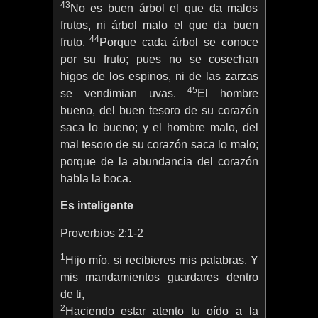
43
No es buen árbol el que da malos
frutos, ni árbol malo el que da buen
44
fruto.
Porque cada árbol se conoce
por su fruto; pues no se cosechan
higos de los espinos, ni de las zarzas
45
se vendimian uvas.
El hombre
bueno, del buen tesoro de su corazón
saca lo bueno; y el hombre malo, del
mal tesoro de su corazón saca lo malo;
porque de la abundancia del corazón
habla la boca.
Es inteligente
Proverbios 2:1-2
1
Hijo mío, si recibieres mis palabras, Y
mis mandamientos guardares dentro
de ti,
2
Haciendo estar atento tu oído a la