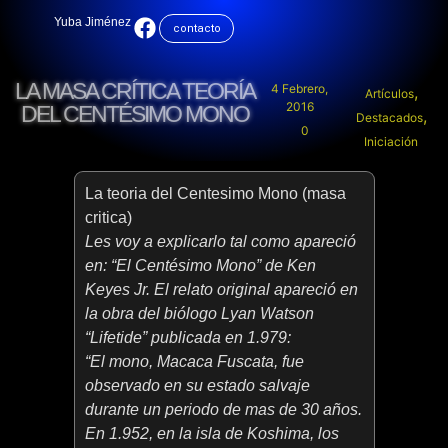
Yuba Jiménez
contacto
LA MASA CRÍTICA TEORÍA
4 Febrero,
,
Artículos
2016
DEL CENTÉSIMO MONO
,
Destacados
0
Iniciación
La teoria del Centesimo Mono (masa
critica)
Les voy a explicarlo tal como apareció
en: “El Centésimo Mono” de Ken
Keyes Jr. El relato original apareció en
la obra del biólogo Lyan Watson
“Lifetide” publicada en 1.979:
“El mono, Macaca Fuscata, fue
observado en su estado salvaje
durante un periodo de mas de 30 años.
En 1.952, en la isla de Koshima, los