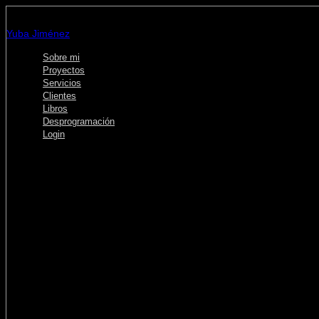
Omitir
e
Yuba Jiménez
ir
al
Sobre mi
contenido
Proyectos
Servicios
Clientes
Libros
Desprogramación
Login