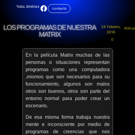
Yuba Jiménez
contacto
LOS PROGRAMAS DE NUESTRA
24 Febrero,
Artícu
2016
MATRIX
0
En la película Matrix muchas de las
personas o situaciones representan
programas como una computadora
,mismos que son necesarios para su
funcionamiento, algunos son malos
otros son buenos, otros son parte del
entorno normal para poder crear un
escenario.
De esa misma forma trabaja nuestra
mente e inconsciente por medio de
programas de creencias que nos