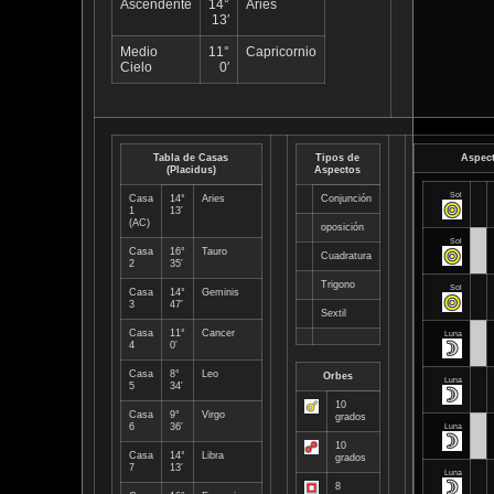
Ascendente
14°
Aries
13′
Medio
11°
Capricornio
Cielo
0′
Tabla de Casas
Tipos de
Aspec
(Placidus)
Aspectos
Sol
Casa
14°
Aries
Conjunción
1
13′
(
AC
)
oposición
Sol
Casa
16°
Tauro
Cuadratura
2
35′
Trigono
Sol
Casa
14°
Geminis
3
47′
Sextil
Casa
11°
Cancer
Luna
4
0′
Casa
8°
Leo
Orbes
Luna
5
34′
10
Casa
9°
Virgo
grados
6
36′
Luna
10
Casa
14°
Libra
grados
7
13′
Luna
8