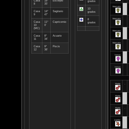
Casa
16°
Escorpio
grados
8
35′
Mercurio
10
Casa
14°
Sagitario
grados
9
47′
Mercurio
8
Casa
11°
Capricornio
grados
10
0′
(
MC
)
Mercurio
Casa
8°
Acuario
11
34′
Mercurio
Casa
9°
Piscis
12
36′
Venus
Venus
Marte
Marte
Marte
Jupiter