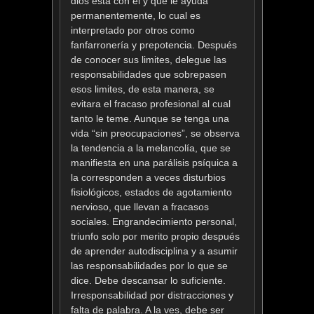
dios esta con el y que le ayuda
permanentemente, lo cual es
interpretado por otros como
fanfarronería y prepotencia. Después
de conocer sus limites, delegue las
responsabilidades que sobrepasen
esos limites, de esta manera, se
evitara el fracaso profesional al cual
tanto le teme. Aunque se tenga una
vida “sin preocupaciones”, se observa
la tendencia a la melancolía, que se
manifiesta en una parálisis psíquica a
la corresponden a veces disturbios
fisiológicos, estados de agotamiento
nervioso, que llevan a fracasos
sociales. Engrandecimiento personal,
triunfo solo por merito propio después
de aprender autodisciplina y a asumir
las responsabilidades por lo que se
dice. Debe descansar lo suficiente.
Irresponsabilidad por distracciones y
falta de palabra. A la ves, debe ser