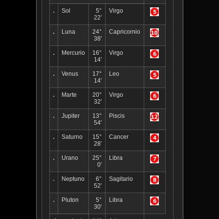
Sol
5°
Virgo
22′
Luna
24°
Capricornio
38′
Mercurio
16°
Virgo
14′
Venus
17°
Leo
14′
Marte
20°
Virgo
32′
Jupiter
13°
Piscis
54′
Saturno
15°
Cancer
28′
Urano
25°
Libra
0′
Neptuno
6°
Sagitario
52′
Pluton
5°
Libra
30′