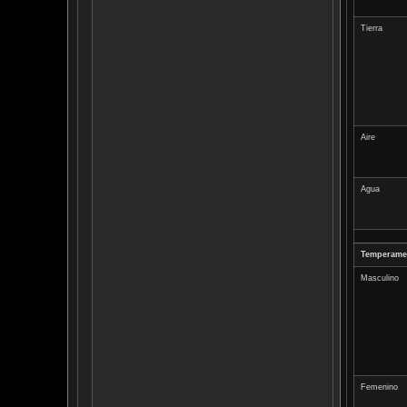
Tierra
Aire
Agua
Temperame
Masculino
Femenino