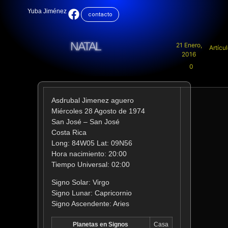
Yuba Jiménez
contacto
NATAL
21 Enero,
Artícu
2016
0
Asdrubal Jimenez aguero
Miércoles 28 Agosto de 1974
San José – San José
Costa Rica
Long: 84W05 Lat: 09N56
Hora nacimiento: 20:00
Tiempo Universal: 02:00
Signo Solar:
Virgo
Signo Lunar:
Capricornio
Signo Ascendente:
Aries
Planetas en Signos
Casa