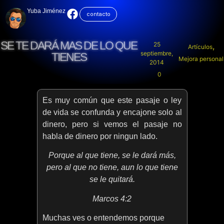
Yuba Jiménez
contacto
SE TE DARÁ MAS DE LO QUE
25
,
Artículos
septiembre,
TIENES
Mejora personal
2014
0
Es muy común que este pasaje o ley
de vida se confunda y encajone solo al
dinero, pero si vemos el pasaje no
habla de dinero por ningun lado.
Porque al que tiene, se le dará más,
pero al que no tiene, aun lo que tiene
se le quitará.
Marcos 4:2
Muchas ves o entendemos porque